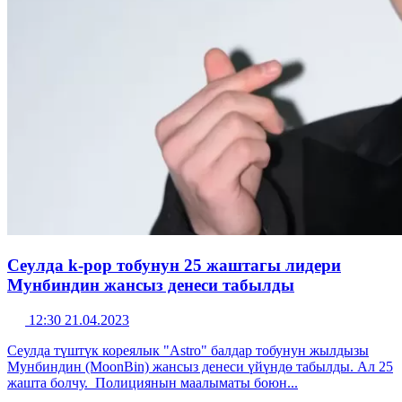
Сеулда k-pop тобунун 25 жаштагы лидери
Мунбиндин жансыз денеси табылды
12:30 21.04.2023
Сеулда түштүк кореялык "Astro" балдар тобунун жылдызы
Мунбиндин (MoonBin) жансыз денеси үйүндө табылды. Ал 25
жашта болчу. Полициянын маалыматы боюн...