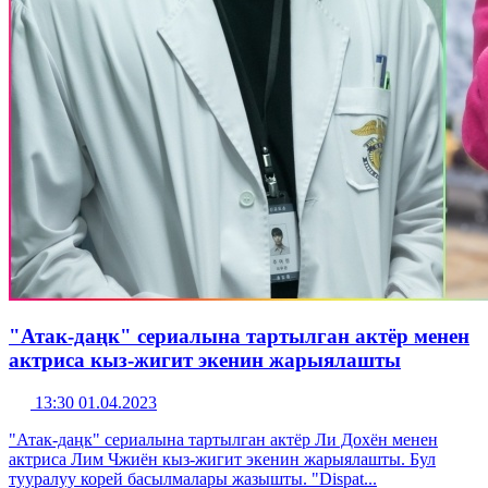
"Атак-даңк" сериалына тартылган актёр менен
актриса кыз-жигит экенин жарыялашты
13:30 01.04.2023
"Атак-даңк" сериалына тартылган актёр Ли Дохён менен
актриса Лим Чжиён кыз-жигит экенин жарыялашты. Бул
тууралуу корей басылмалары жазышты. "Dispat...