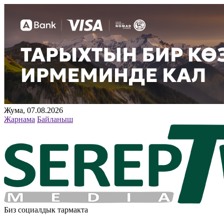
Жума, 07.08.2026
Жарнама
Байланыш
Биз социалдык тармакта