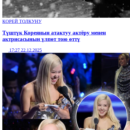
КОРЕЙ ТОЛКУНУ
Түштүк Кореянын атактуу актёру менен
актрисасынын үлпөт тою өттү
17:27 22.12.2025