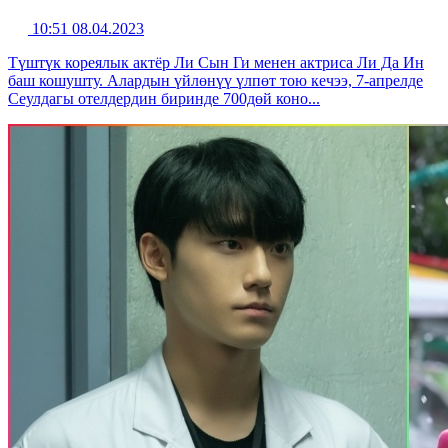
10:51 08.04.2023
Түштүк кореялык актёр Ли Сын Ги менен актриса Ли Да Ин
баш кошушту. Алардын үйлөнүү үлпөт тою кечээ, 7-апрелде
Сеулдагы отелдердин биринде 700дөй коно...