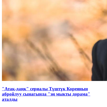
"Атак-даңк" сериалы Түштүк Кореянын
абройлуу сынагында "эң мыкты дорама"
аталды