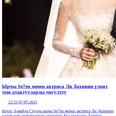
Ырчы Se7en менен актриса Ли Дахинин үлпөт
тою атактууларды чогултту
22:33 07.05.2023
Кечээ, 6-майда Сеулда ырчы Se7en менен актриса Ли Дахинин
үлпөт тою атактууларды чогултту. Бул тууралуу Түштүк