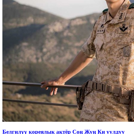
Белгилүү кореялык актёр Соң Жуң Ки уулдуу