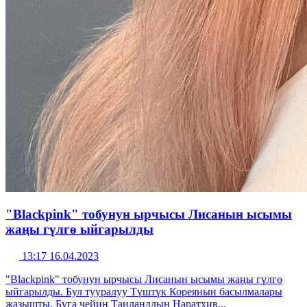
"Blackpink" тобунун ырчысы Лисанын ысымы
жаңы гүлгө ыйгарылды
13:17 16.04.2023
"Blackpink" тобунун ырчысы Лисанын ысымы жаңы гүлгө
ыйгарылды. Бул тууралуу Түштүк Кореянын басылмалары
жазышты. Буга чейин Таиланддын Наратхив...