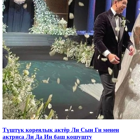
Түштүк кореялык актёр Ли Сын Ги менен
актриса Ли Да Ин баш кошушту