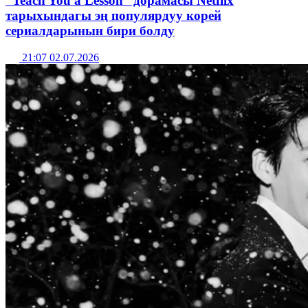
“Teach You a Lesson” дорамасы Netflix
тарыхындагы эң популярдуу корей
сериалдарынын бири болду
21:07 02.07.2026