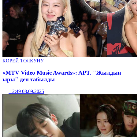
КОРЕЙ ТОЛКУНУ
«MTV Video Music Awards»: APT. "Жылдын
ыры" деп табылды
12:49 08.09.2025