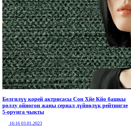
Белгилүү корей актрисасы Соң Хйе Кйо башкы
ролду ойногон жаңы сериал дүйнөлүк рейтингде
5-орунга чыкты
16:16 03.01.2023