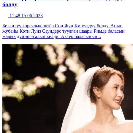
болду
11:48 15.06.2023
Белгилүү кореялык актёр Соң Жуң Ки уулдуу болду. Анын
жубайы Кэти Луиз Саундерс туулган шаары Римде баласын
жарык дүйнөгө алып келди. Актёр баласынын...