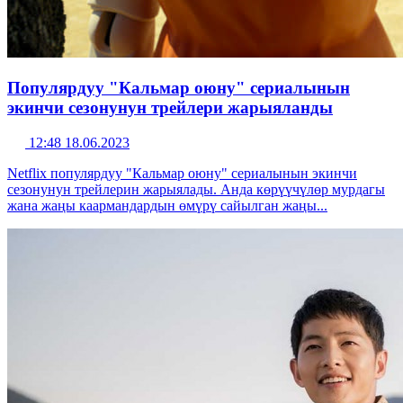
Популярдуу "Кальмар оюну" сериалынын
экинчи сезонунун трейлери жарыяланды
12:48 18.06.2023
Netflix популярдуу "Кальмар оюну" сериалынын экинчи
сезонунун трейлерин жарыялады. Анда көрүүчүлөр мурдагы
жана жаңы каармандардын өмүрү сайылган жаңы...