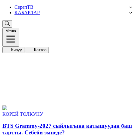
СерепТВ
КАБАРЛАР
Меню
Кирүү
Каттоо
КОРЕЙ ТОЛКУНУ
BTS Grammy-2027 сыйлыгына катышуудан баш
тартты. Себеби эмнеде?