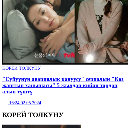
КОРЕЙ ТОЛКУНУ
"Сүйүүнүн авариялык конуусу" сериалын "Көз
жаштын ханышасы" 5 жылдан кийин төрдөн
алып түштү
16:24 02.05.2024
КОРЕЙ ТОЛКУНУ