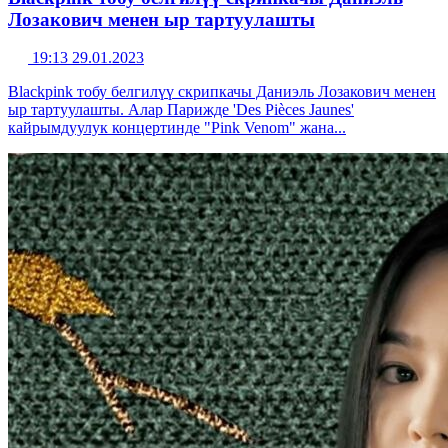
Лозакович менен ыр тартуулашты
19:13 29.01.2023
Blackpink тобу белгилүү скрипкачы Даниэль Лозакович менен
ыр тартуулашты. Алар Парижде 'Des Pièces Jaunes'
кайрымдуулук концертинде "Pink Venom" жана...