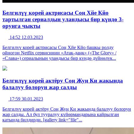
Белгилүү корей актрисасы Соң Хйе Кйо
тартылган сериалдын уландысы бир күндө 3-
орунга чыкты
14:52 12.03.2023
Белгилүү корей актрисасы Соң Хйе Кйо башкы ролду
ойногон Netflix сервисинин «Атак-даңк» («The Glory» /
«Слава») сериалынын уландысы бир күндө дүйнөлүк...
Белгилүү корей актёру Соң Жуң Ки жакында
балалуу болорун жар салды
17:59 30.01.2023
Белгилүү корей актёру Соң Жуң Ки жакында балалуу болорун
жар салды. Ал бул тууралуу күйөрмандарына кайрылган
катында билдирди. [gallery link="file"...