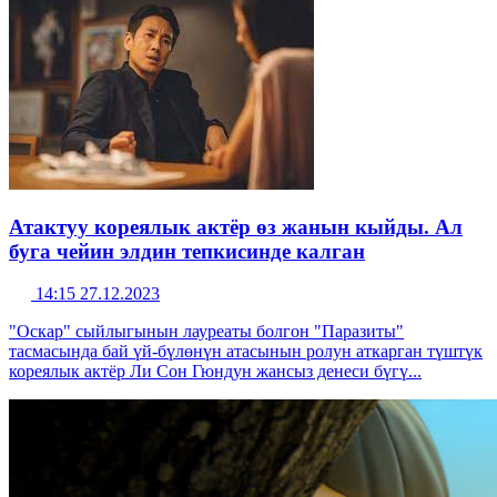
Атактуу кореялык актёр өз жанын кыйды. Ал
буга чейин элдин тепкисинде калган
14:15 27.12.2023
"Оскар" сыйлыгынын лауреаты болгон "Паразиты"
тасмасында бай үй-бүлөнүн атасынын ролун аткарган түштүк
кореялык актёр Ли Сон Гюндун жансыз денеси бүгү...