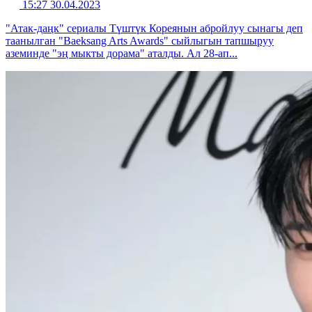
15:27 30.04.2023
"Атак-даңк" сериалы Түштүк Кореянын абройлуу сынагы деп
таанылган "Baeksang Arts Awards" сыйлыгын тапшыруу
аземинде "эң мыкты дорама" аталды. Ал 28-ап...