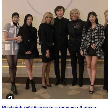
Blackpink тобу белгилүү скрипкачы Даниэль