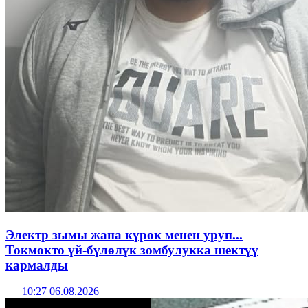
Электр зымы жана күрөк менен уруп...
Токмокто үй-бүлөлүк зомбулукка шектүү
кармалды
10:27 06.08.2026