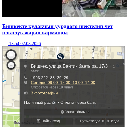
Бишкекте кулакчын уурдоого шектелип чет
өлкөлүк жаран кармалды
13:54 02.08.2026