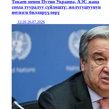
Токаев менен Путин Украина, АЭС жана
соода тууралуу сүйлөштү: жолугушуунун
негизги билдирүүлөрү
12:26 26.07.2026