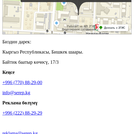
Биздин дарек:
Кыргыз Республикасы, Бишкек шаары.
Байтик баатыр көчөсү, 17/3
Кеӊсе
+996 (770) 88-29-00
info@serep.kg
Реклама бөлүмү
+996 (222) 88-29-29
reklama@serep.kg