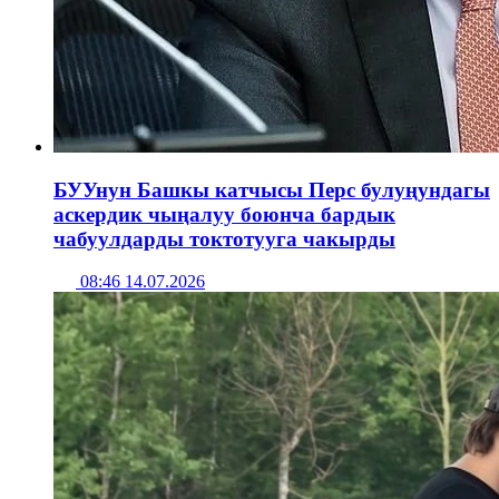
БУУнун Башкы катчысы Перс булуңундагы
аскердик чыңалуу боюнча бардык
чабуулдарды токтотууга чакырды
08:46 14.07.2026