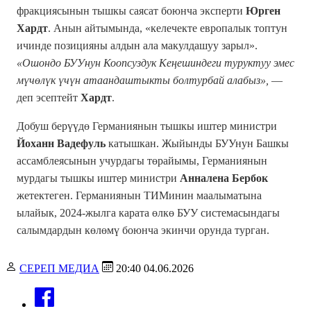
фракциясынын тышкы саясат боюнча эксперти
Юрген
Хардт
. Анын айтымында, «келечекте европалык топтун
ичинде позицияны алдын ала макулдашуу зарыл».
«Ошондо БУУнун Коопсуздук Кеңешиндеги туруктуу эмес
мүчөлүк үчүн атаандаштыкты болтурбай алабыз»,
—
деп эсептейт
Хардт
.
Добуш берүүдө Германиянын тышкы иштер министри
Йоханн Вадефуль
катышкан. Жыйынды БУУнун Башкы
ассамблеясынын учурдагы төрайымы, Германиянын
мурдагы тышкы иштер министри
Анналена Бербок
жетектеген. Германиянын ТИМинин маалыматына
ылайык, 2024-жылга карата өлкө БУУ системасындагы
салымдардын көлөмү боюнча экинчи орунда турган.
СЕРЕП МЕДИА
20:40 04.06.2026