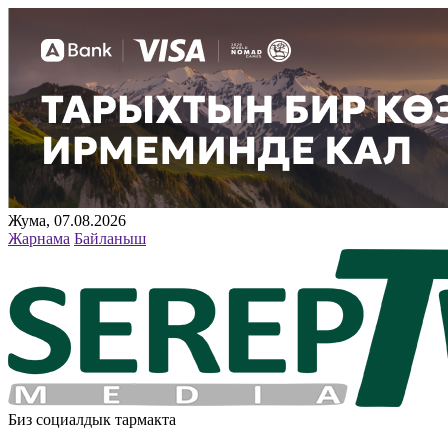
Жума, 07.08.2026
Жарнама
Байланыш
Биз социалдык тармакта