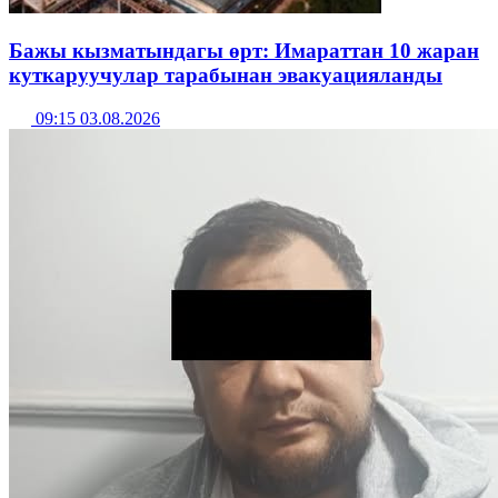
Бажы кызматындагы өрт: Имараттан 10 жаран
куткаруучулар тарабынан эвакуацияланды
09:15 03.08.2026