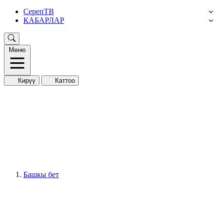
СерепТВ
КАБАРЛАР
Меню
Кирүү
Каттоо
Башкы бет