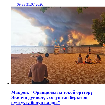
09:33 31.07.2026
Макрон: "Франциядагы токой өрттөрү
Экинчи дүйнөлүк согуштан берки эң
күчтүүсү болуп калды"