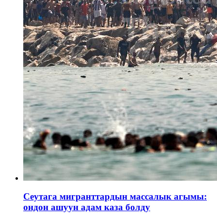
Сеутага мигранттардын массалык агымы:
ондон ашуун адам каза болду