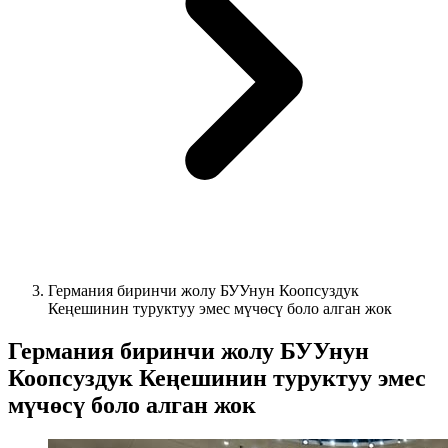
Германия биринчи жолу БУУнун Коопсуздук
Кеңешинин туруктуу эмес мүчөсү боло алган жок
Германия биринчи жолу БУУнун
Коопсуздук Кеңешинин туруктуу эмес
мүчөсү боло алган жок