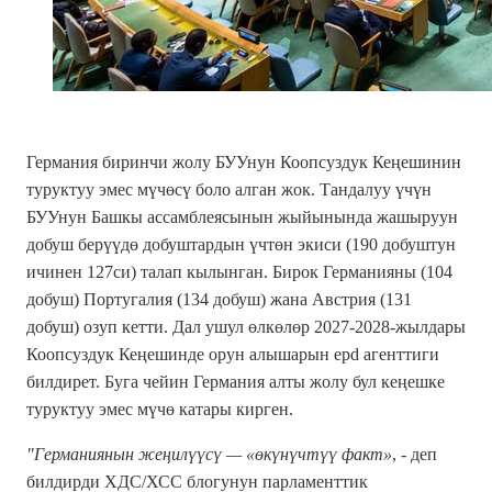
Германия биринчи жолу БУУнун Коопсуздук Кеңешинин
туруктуу эмес мүчөсү боло алган жок. Тандалуу үчүн
БУУнун Башкы ассамблеясынын жыйынында жашыруун
добуш берүүдө добуштардын үчтөн экиси (190 добуштун
ичинен 127си) талап кылынган. Бирок Германияны (104
добуш) Португалия (134 добуш) жана Австрия (131
добуш) озуп кетти. Дал ушул өлкөлөр 2027-2028-жылдары
Коопсуздук Кеңешинде орун алышарын epd агенттиги
билдирет. Буга чейин Германия алты жолу бул кеңешке
туруктуу эмес мүчө катары кирген.
"Германиянын жеңилүүсү — «өкүнүчтүү факт»
, - деп
билдирди ХДС/ХСС блогунун парламенттик