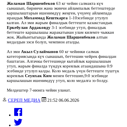
Жоламан Шаршенбеков
63 кг чейин салмакта күч
сынашып, биринчи жана экинчи айлампалык беттештерде
каршылаштарын ишенимдүү жеңген, үчүнчү айлампада
ирандык
Мохаммад Кешткарга
1-10эсебинде утулуп
калган. Ал эми жарым финалдык беттеште казакстандык
Еркебулан Ардаковду
3-1 эсебинде утуп, финалдык
беттеште каршылашы жаракатынан улам килемге чыккан
жок. Жыйынтыгында
Жоламан Шаршенбеков
алтын
медалдын ээси болуп, чемпион аталды.
Ал эми
Акыл Сулайманов
60 кг чейинки салмак
категориясында күч сынашып, беттешин чейрек финалдан
баштаган. Алгачкы беттешинде кытайлык каршылашын
утуп, жарым финалда түндүк кореялык атаандашына 0:9
эсебинде утулуп калды. Коло медаль үчүн беттеште түштүк
кореялык
Сеунхак Ким
менен беттешип,9:0 эсебинде
каршылашын ишенимдүү утуп, коло медалга ээ болду.
Мелдештер 7-июнга чейин уланат.
СЕРЕП МЕДИА
21:52 06.06.2026