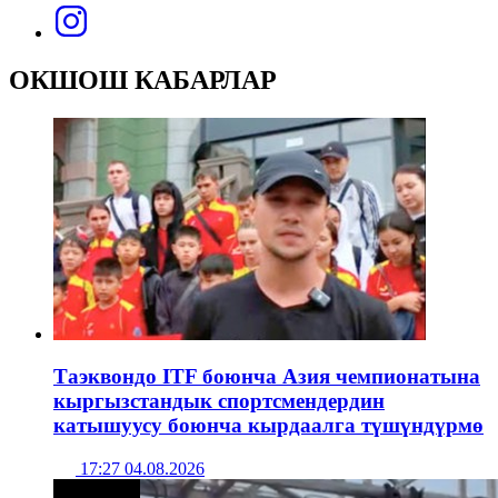
ОКШОШ КАБАРЛАР
Таэквондо ITF боюнча Азия чемпионатына
кыргызстандык спортсмендердин
катышуусу боюнча кырдаалга түшүндүрмө
17:27 04.08.2026