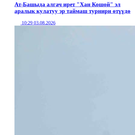
Ат-Башыда алгач ирет "Хан Кошой" эл
аралык кулатуу эр таймаш турнири өтүүдө
10:29 03.08.2026