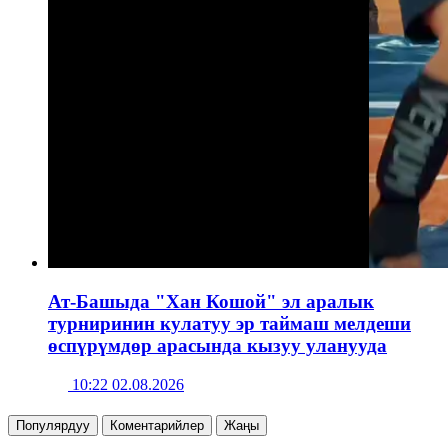
Ат-Башыда "Хан Кошой" эл аралык
турниринин кулатуу эр таймаш мелдеши
өспүрүмдөр арасында кызуу уланууда
10:22 02.08.2026
Популярдуу
Коментарийлер
Жаңы