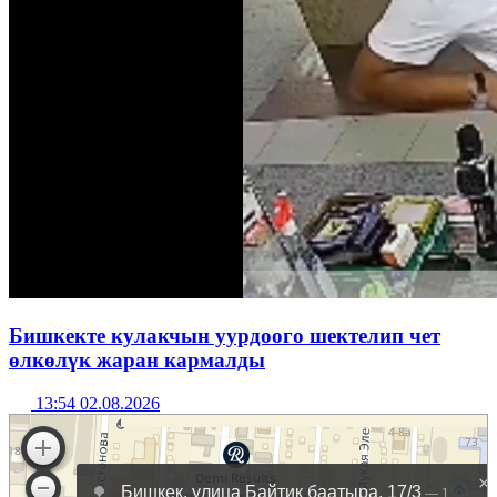
Бишкекте кулакчын уурдоого шектелип чет
өлкөлүк жаран кармалды
13:54 02.08.2026