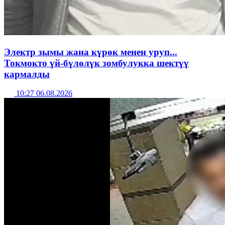
Электр зымы жана күрөк менен уруп...
Токмокто үй-бүлөлүк зомбулукка шектүү
кармалды
10:27 06.08.2026