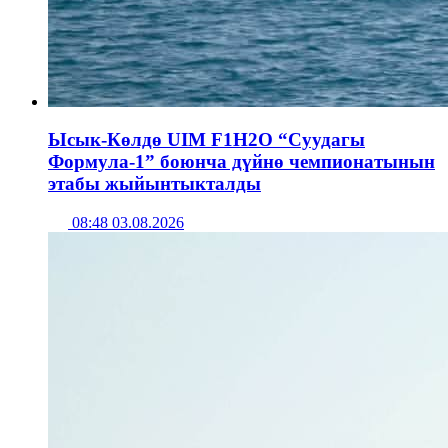
Ысык-Көлдө UIM F1H2O “Суудагы
Формула-1” боюнча дүйнө чемпионатынын
этабы жыйынтыкталды
08:48 03.08.2026