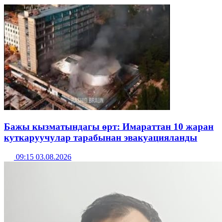
Бажы кызматындагы өрт: Имараттан 10 жаран
куткаруучулар тарабынан эвакуацияланды
09:15 03.08.2026