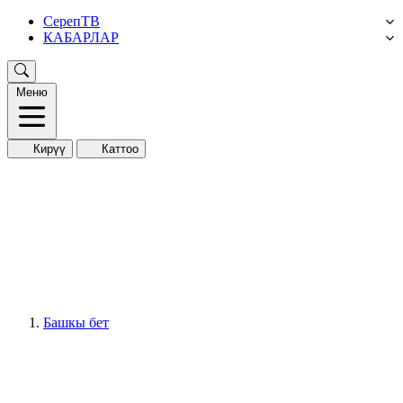
СерепТВ
КАБАРЛАР
Меню
Кирүү
Каттоо
Башкы бет