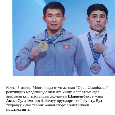
Кечээ, 5-июнда Монголияда өтүп жаткан “Open Ulaanbaatar”
рейтингдик мелдешинде килемге чыккан спортсмендер
арасынан кыргызстандык
Жоламан Шаршенбеков
жана
Акыл Сулайманов
байгелүү орундарга ээ болушту. Бул
тууралуу Дене тарбия жанан спорт агенттигинен
маалымдашты.