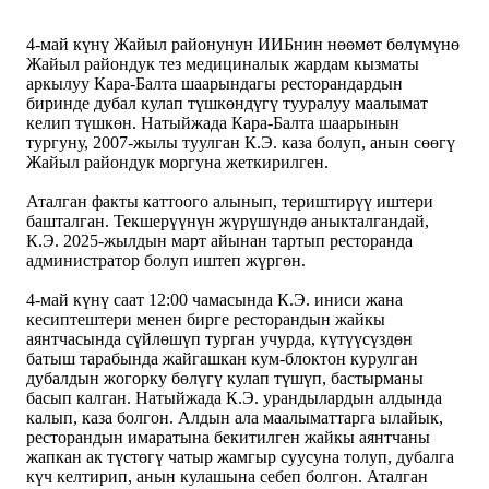
4-май күнү Жайыл районунун ИИБнин нөөмөт бөлүмүнө
Жайыл райондук тез медициналык жардам кызматы
аркылуу Кара-Балта шаарындагы ресторандардын
биринде дубал кулап түшкөндүгү тууралуу маалымат
келип түшкөн. Натыйжада Кара-Балта шаарынын
тургуну, 2007-жылы туулган К.Э. каза болуп, анын сөөгү
Жайыл райондук моргуна жеткирилген.
Аталган факты каттоого алынып, териштирүү иштери
башталган. Текшерүүнүн жүрүшүндө аныкталгандай,
К.Э. 2025-жылдын март айынан тартып ресторанда
администратор болуп иштеп жүргөн.
4-май күнү саат 12:00 чамасында К.Э. иниси жана
кесиптештери менен бирге ресторандын жайкы
аянтчасында сүйлөшүп турган учурда, күтүүсүздөн
батыш тарабында жайгашкан кум-блоктон курулган
дубалдын жогорку бөлүгү кулап түшүп, бастырманы
басып калган. Натыйжада К.Э. урандылардын алдында
калып, каза болгон. Алдын ала маалыматтарга ылайык,
ресторандын имаратына бекитилген жайкы аянтчаны
жапкан ак түстөгү чатыр жамгыр суусуна толуп, дубалга
күч келтирип, анын кулашына себеп болгон. Аталган