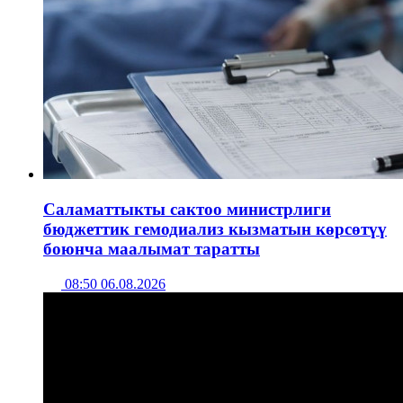
Саламаттыкты сактоо министрлиги
бюджеттик гемодиализ кызматын көрсөтүү
боюнча маалымат таратты
08:50 06.08.2026