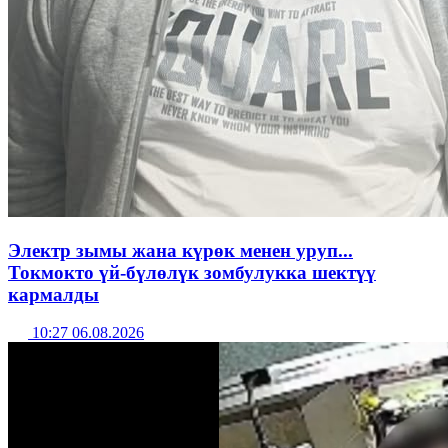
Электр зымы жана күрөк менен уруп...
Токмокто үй-бүлөлүк зомбулукка шектүү
кармалды
10:27 06.08.2026