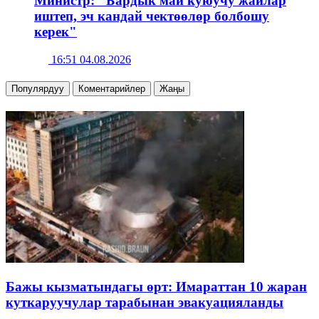
Министр: "Бардык май куюучу жайлар
иштеп, эч кандай чектөөлөр болбошу
керек"
16:51 04.08.2026
Популярдуу
Коментарийлер
Жаңы
Бажы кызматындагы өрт: Имараттан 10 жаран
куткаруучулар тарабынан эвакуацияланды