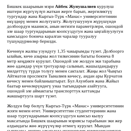
Бишкек шаарынын мэри
Айбек Жунушалиев
курулуш
иштери жүргүзүлүп жаткан жерге барып, жергиликтүү
тургундар жана Кыргыз-Түрк «Манас» университетинин
өкүлдөрү менен жолугушту. Жолугушуунун жүрүшүндө
долбоордун мааниси, анын негизги параметрлери, ошондой
эле шаар тургундарынын коопсуздугун жана ыңгайлуулугун
камсыздоо боюнча каралган чаралар тууралуу
түшүндүрмөлөр берилди.
Көчөнүн жалпы узундугу 1,35 чакырымды түзөт. Долбоорго
ылайык, көчө азыркы жол тилкесинин багыты боюнча 8
метр кеңдикте курулат. Ошондой эле жолдун эки тарабына
жөө адамдар үчүн тротуарлар салынып, жашылдандыруу
милдеттүү түрдө толугу менен сакталат. Жаңы жол Чыңгыз
Айтматов проспекти Тыналиев көчөсү, андан ары Курчатов
көчөсү менен байланыштырат. Бул Ахунбаев жана Жайыл
баатыр көчөлөрүндөгү унаа тыгындарын азайтууга,
ошондой эле аймактагы транспорттук каттамды
жакшыртууга шарт түзөт.
Жолдун бир бөлүгү Кыргыз-Түрк «Манас» университетинин
жээги менен өтөт. Университеттин студенттеринин жана
шаар тургундарынын коопсуздугун камсыз кылуу
максатында Бишкек шаарынын мэриясы тарабынан эки жер
алдындагы жөө жүрүүчүлөр өтмөгү курулат. Мындан
сырткары, иштин алкагында инженердик коммуникациялар