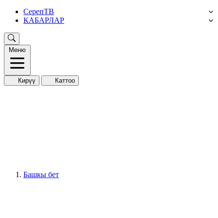
СерепТВ
КАБАРЛАР
Меню
Кирүү
Каттоо
Башкы бет