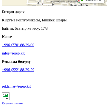
Биздин дарек:
Кыргыз Республикасы, Бишкек шаары.
Байтик баатыр көчөсү, 17/3
Кеӊсе
+996 (770) 88-29-00
info@serep.kg
Реклама бөлүмү
+996 (222) 88-29-29
reklama@serep.kg
Купуялык саясаты