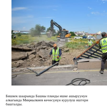
Бишкек шаарында Башкы планды ишке ашыруунун
алкагында Миңжылкиев көчөсүнүн курулуш иштери
башталды.