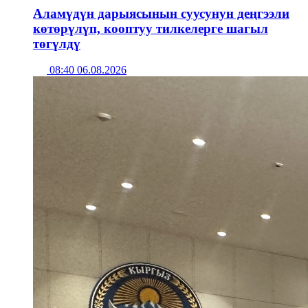
Аламүдүн дарыясынын суусунун деңгээли
көтөрүлүп, кооптуу тилкелерге шагыл
төгүлдү
08:40 06.08.2026