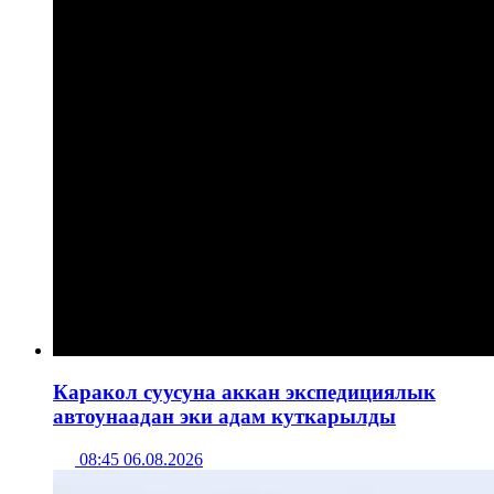
Каракол суусуна аккан экспедициялык
автоунаадан эки адам куткарылды
08:45 06.08.2026