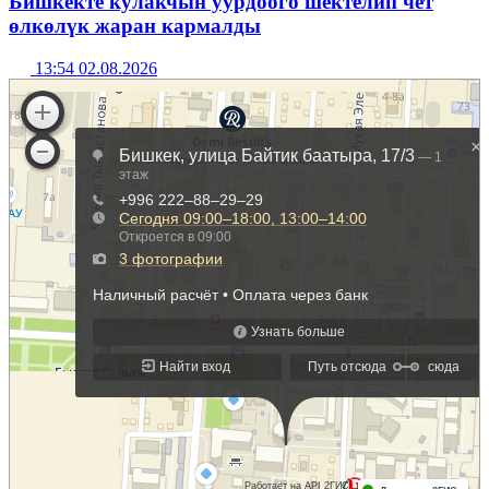
Бишкекте кулакчын уурдоого шектелип чет
өлкөлүк жаран кармалды
13:54 02.08.2026