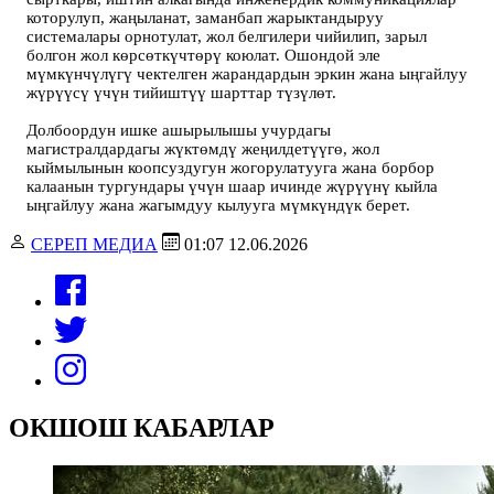
которулуп, жаңыланат, заманбап жарыктандыруу
системалары орнотулат, жол белгилери чийилип, зарыл
болгон жол көрсөткүчтөрү коюлат. Ошондой эле
мүмкүнчүлүгү чектелген жарандардын эркин жана ыңгайлуу
жүрүүсү үчүн тийиштүү шарттар түзүлөт.
Долбоордун ишке ашырылышы учурдагы
магистралдардагы жүктөмдү жеңилдетүүгө, жол
кыймылынын коопсуздугун жогорулатууга жана борбор
калаанын тургундары үчүн шаар ичинде жүрүүнү кыйла
ыңгайлуу жана жагымдуу кылууга мүмкүндүк берет.
СЕРЕП МЕДИА
01:07 12.06.2026
ОКШОШ КАБАРЛАР