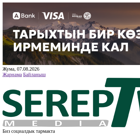
Жума, 07.08.2026
Жарнама
Байланыш
Биз социалдык тармакта