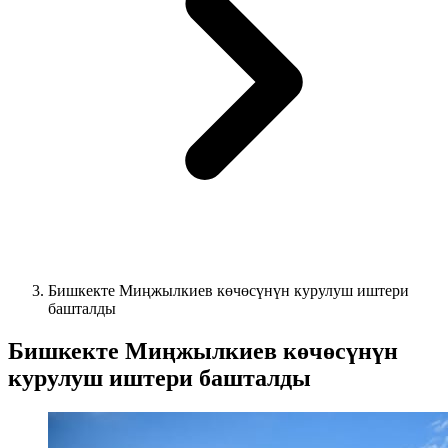
Бишкекте Миңжылкиев көчөсүнүн курулуш иштери
башталды
Бишкекте Миңжылкиев көчөсүнүн
курулуш иштери башталды