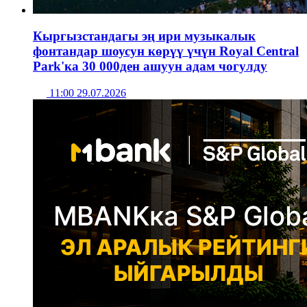
Кыргызстандагы эң ири музыкалык
фонтандар шоусун көрүү үчүн Royal Central
Park'ка 30 000ден ашуун адам чогулду
11:00 29.07.2026