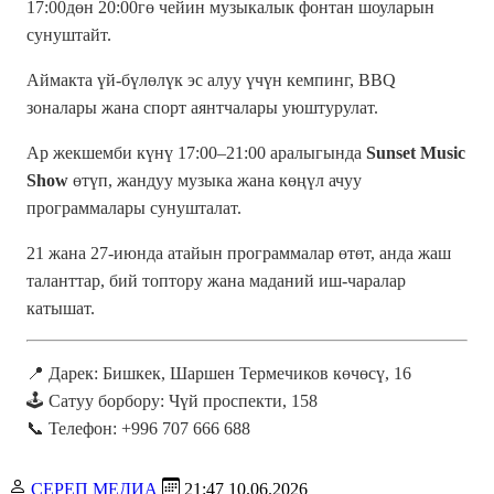
17:00дөн 20:00гө чейин музыкалык фонтан шоуларын
сунуштайт.
Аймакта үй-бүлөлүк эс алуу үчүн кемпинг, BBQ
зоналары жана спорт аянтчалары уюштурулат.
Ар жекшемби күнү 17:00–21:00 аралыгында
Sunset Music
Show
өтүп, жандуу музыка жана көңүл ачуу
программалары сунушталат.
21 жана 27-июнда атайын программалар өтөт, анда жаш
таланттар, бий топтору жана маданий иш-чаралар
катышат.
📍 Дарек: Бишкек, Шаршен Термечиков көчөсү, 16
🕹️ Сатуу борбору: Чүй проспекти, 158
📞 Телефон: +996 707 666 688
СЕРЕП МЕДИА
21:47 10.06.2026