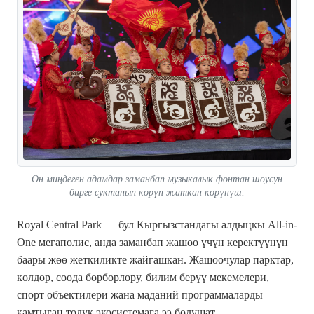
Он миңдеген адамдар заманбап музыкалык фонтан шоусун
бирге суктанып көрүп жаткан көрүнүш.
Royal Central Park — бул Кыргызстандагы алдыңкы All-in-
One мегаполис, анда заманбап жашоо үчүн керектүүнүн
баары жөө жеткиликте жайгашкан. Жашоочулар парктар,
көлдөр, соода борборлору, билим берүү мекемелери,
спорт объектилери жана маданий программаларды
камтыган толук экосистемага ээ болушат.