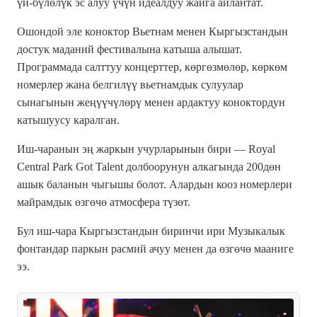
үй-бүлөлүк эс алуу үчүн идеалдуу жайга айлантат.
Ошондой эле коноктор Вьетнам менен Кыргызстандын
достук маданий фестивалына катыша алышат.
Программада салттуу концерттер, көргөзмөлөр, көркөм
номерлер жана белгилүү вьетнамдык сулуулар
сынагынын жеңүүчүлөрү менен ардактуу коноктордун
катышуусу каралган.
Иш-чаранын эң жаркын учурларынын бири — Royal
Central Park Got Talent долбоорунун алкагында 200дөн
ашык баланын чыгышы болот. Алардын кооз номерлери
майрамдык өзгөчө атмосфера түзөт.
Бул иш-чара Кыргызстандын биринчи ири Музыкалык
фонтандар паркын расмий ачуу менен да өзгөчө мааниге
ээ.