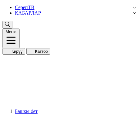
СерепТВ
КАБАРЛАР
Меню
Кирүү
Каттоо
Башкы бет