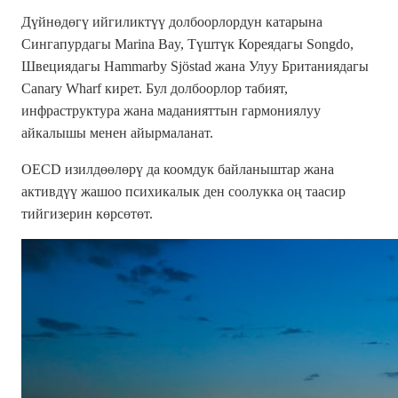
Дүйнөдөгү ийгиликтүү долбоорлордун катарына
Сингапурдагы Marina Bay, Түштүк Кореядагы Songdo,
Швециядагы Hammarby Sjöstad жана Улуу Британиядагы
Canary Wharf кирет. Бул долбоорлор табият,
инфраструктура жана маданияттын гармониялуу
айкалышы менен айырмаланат.
OECD изилдөөлөрү да коомдук байланыштар жана
активдүү жашоо психикалык ден соолукка оң таасир
тийгизерин көрсөтөт.