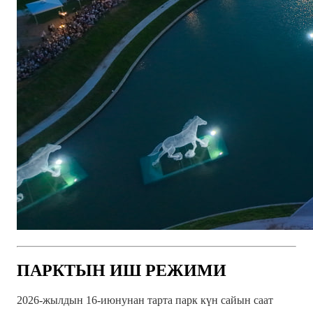
ПАРКТЫН ИШ РЕЖИМИ
2026-жылдын 16-июнунан тарта парк күн сайын саат