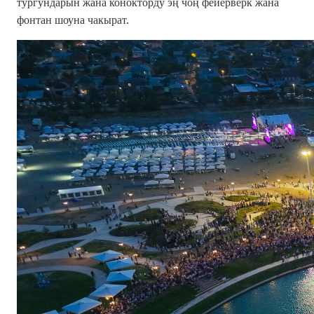
тургундарын жана конокторду эң чоң фейерверк жана
фонтан шоуна чакырат.