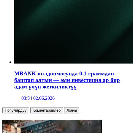
MBANK колдонмосунда 0,1 граммдан
баштап алтын — эми инвестиция ар бир
адам үчүн жеткиликтүү
03:54 02.06.2026
Популярдуу
Коментарийлер
Жаңы