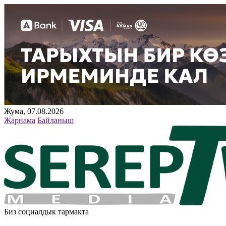
Жума, 07.08.2026
Жарнама
Байланыш
Биз социалдык тармакта