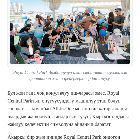
Royal Central Park долбоорунун алкагында өткөн музыкалык
фонтандар жана фейерверктердин шоусу.
Бул жөн гана чоң көңүл ачуу иш-чарасы эмес, Royal
Central Parkтын өнүгүүсүндөгү маанилүү этап болуп
саналат — заманбап All-in-One мегаполис катары жаңы
шаардык жашоонун стандартын түзүп, Кыргызстандагы
жайлуу келечектин символуна айланып баратат.
Акыркы бир жыл ичинде Royal Central Park ондогон