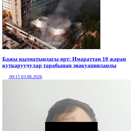
Бажы кызматындагы өрт: Имараттан 10 жаран
куткаруучулар тарабынан эвакуацияланды
09:15 03.08.2026