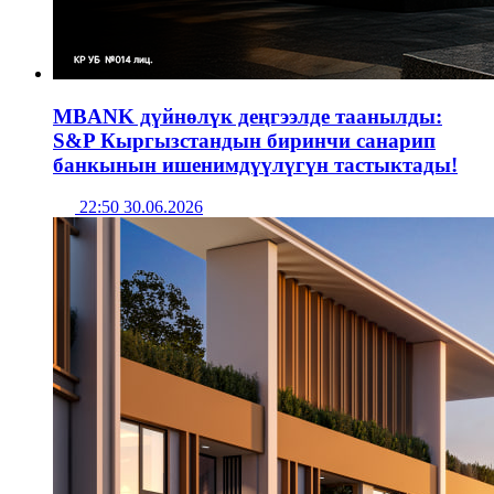
MBANK дүйнөлүк деңгээлде таанылды:
S&P Кыргызстандын биринчи санарип
банкынын ишенимдүүлүгүн тастыктады!
22:50 30.06.2026