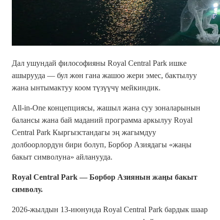
Дал ушундай философияны Royal Central Park ишке
ашырууда — бул жөн гана жашоо жери эмес, бактылуу
жана ынтымактуу коом түзүүчү мейкиндик.
All-in-One концепциясы, жашыл жана суу зоналарынын
балансы жана бай маданий программа аркылуу Royal
Central Park Кыргызстандагы эң жагымдуу
долбоорлордун бири болуп, Борбор Азиядагы «жаңы
бакыт символуна» айланууда.
Royal Central Park — Борбор Азиянын жаңы бакыт
символу.
2026-жылдын 13-июнунда Royal Central Park бардык шаар