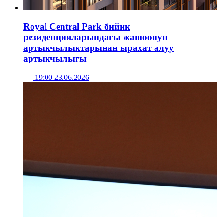
Royal Central Park бийик
резиденцияларындагы жашоонун
артыкчылыктарынан ырахат алуу
артыкчылыгы
19:00 23.06.2026