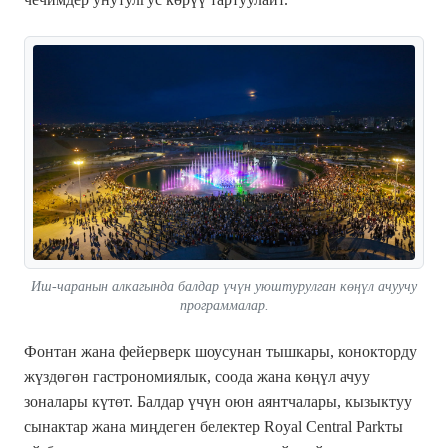
Иш-чаранын алкагында балдар үчүн уюштурулган көңүл ачуучу
программалар.
Фонтан жана фейерверк шоусунан тышкары, конокторду
жүздөгөн гастрономиялык, соода жана көңүл ачуу
зоналары күтөт. Балдар үчүн оюн аянтчалары, кызыктуу
сынактар жана миңдеген белектер Royal Central Parkты