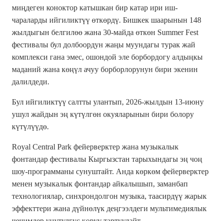
миңдеген коноктор катышкан бир катар ири иш-
чараларды ийгиликтүү өткөрдү. Бишкек шаарынын 148
жылдыгын белгилөө жана 30-майда өткөн Summer Fest
фестивалы бул долбоордун жаңы муундагы турак жай
комплекси гана эмес, ошондой эле борбордогу алдыңкы
маданий жана көңүл ачуу борборлорунун бири экенин
далилдеди.
Бул ийгиликтүү салтты улантып, 2026-жылдын 13-июну
ушул жайдын эң күтүлгөн окуяларынын бири болору
күтүлүүдө.
Royal Central Park фейерверктер жана музыкалык
фонтандар фестивалы Кыргызстан тарыхындагы эң чоң
шоу-программаны сунуштайт. Анда көркөм фейерверктер
менен музыкалык фонтандар айкалышып, заманбап
технологиялар, синхрондолгон музыка, таасирдүү жарык
эффекттери жана дүйнөлүк деңгээлдеги мультимедиялык
чечимдер унутулгус көрүү тартуулайт.