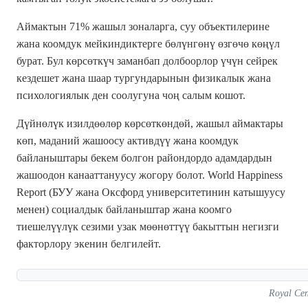
Аймактын 71% жашыл зоналарга, суу объектилерине
жана коомдук мейкиндиктерге бөлүнгөнү өзгөчө көңүл
бурат. Бул көрсөткүч заманбап долбоорлор үчүн сейрек
кездешет жана шаар тургундарынын физикалык жана
психологиялык ден соолугуна чоң салым кошот.
Дүйнөлүк изилдөөлөр көрсөткөндөй, жашыл аймактары
көп, маданий жашоосу активдүү жана коомдук
байланыштары бекем болгон райондордо адамдардын
жашоодон канааттануусу жогору болот. World Happiness
Report (БУУ жана Оксфорд университетинин катышуусу
менен) социалдык байланыштар жана коомго
тиешелүүлүк сезими узак мөөнөттүү бакыттын негизги
факторлору экенин белгилейт.
Royal Ce