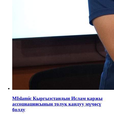
MIslamic Кыргызстандын Ислам каржы
ассоциациясынын толук кандуу мүчөсү
болду