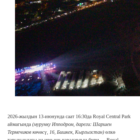
2026-жылдын 13-июнунда саат 16:30да Royal Central Park
аймагында
(мурунку Ипподром, дареги: Шаршен
Термечиков көчөсү, 16, Бишкек, Кыргызстан)
өлкө
тарыхындагы эң ири иш-чаралардын бири — Royal