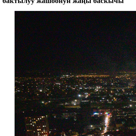
бактылуу жашоонун жаңы баскычы