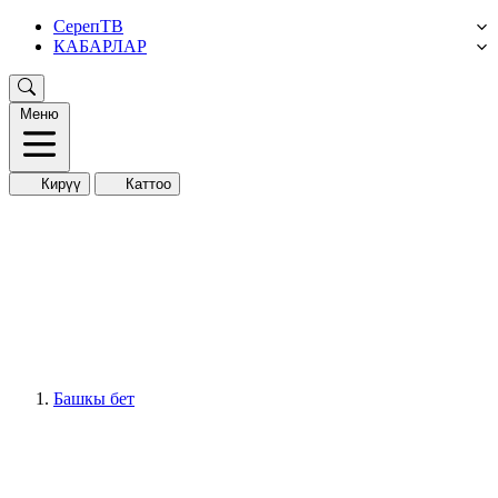
СерепТВ
КАБАРЛАР
Меню
Кирүү
Каттоо
Башкы бет