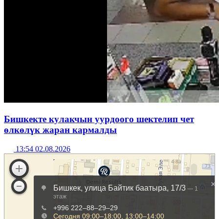
Бишкекте кулакчын уурдоого шектелип чет
өлкөлүк жаран кармалды
13:54 02.08.2026