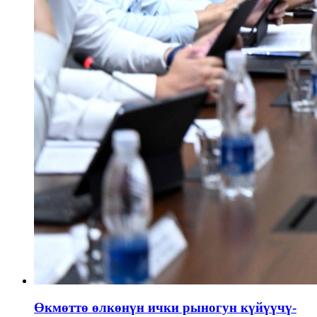
Өкмөттө өлкөнүн ички рыногун күйүүчү-