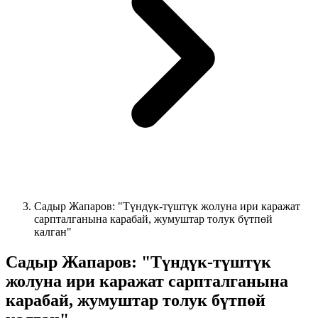
Садыр Жапаров: "Түндүк-түштүк жолуна ири каражат
сарпталганына карабай, жумуштар толук бүтпөй
калган"
Садыр Жапаров: "Түндүк-түштүк
жолуна ири каражат сарпталганына
карабай, жумуштар толук бүтпөй