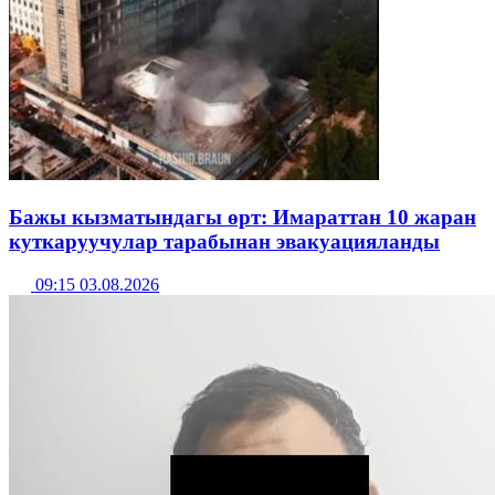
Бажы кызматындагы өрт: Имараттан 10 жаран
куткаруучулар тарабынан эвакуацияланды
09:15 03.08.2026