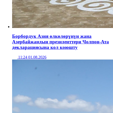
Борбордук Азия өлкөлөрүнүн жана
Азербайжандын президенттери Чолпон-Ата
декларациясына кол коюшту
11:24 01.08.2026