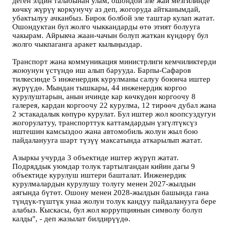
деген элдин талабынан улам, ошондой эле жай мезгилинде
көчкү жүрүү коркунучу аз деп, жогоруда айтканымдай,
убактылуу ачканбыз. Бирок болбой эле таштар кулап жатат.
Ошондуктан бул жолго чыккандарды өтө этият болууга
чакырам. Айрыкча жаан-чачын болуп жаткан күндөрү бул
жолго чыкпаганга аракет кылыңыздар.
Транспорт жана коммуникация министрлиги кемчиликтерди
жоюунун үстүндө иш алып барууда. Барпы-Сафаров
тилкесинде 5 инженердик курулманы салуу боюнча иштер
жүрүүдө. Мындан тышкары, 44 инженердик коргоо
курулуштарын, анын ичинде кар көчкүдөн коргоочу 8
галерея, кардан коргоочу 22 курулма, 12 тирөөч дубал жана
2 эстакадалык көпүрө курулат. Бул иштер жол коопсуздугун
жогорулатуу, транспорттук каттамдардын үзгүлтүксүз
иштешин камсыздоо жана автомобиль жолун жыл бою
пайдаланууга шарт түзүү максатында аткарылып жатат.
Азыркы учурда 3 объектиде иштер жүрүп жатат.
Подряддык уюмдар толук тартылгандан кийин дагы 9
объектиде курулуш иштери башталат. Инженердик
курулмалардын курулушу толугу менен 2027-жылдын
аягында бүтөт. Ошону менен 2028-жылдын башында гана
түндүк-түштүк унаа жолун толук кандуу пайдаланууга бере
алабыз. Кыскасы, бул жол коррупциянын символу болуп
калды", - деп жазылат билдирүүдө.