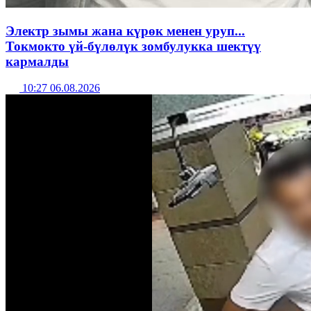
Электр зымы жана күрөк менен уруп...
Токмокто үй-бүлөлүк зомбулукка шектүү
кармалды
10:27 06.08.2026