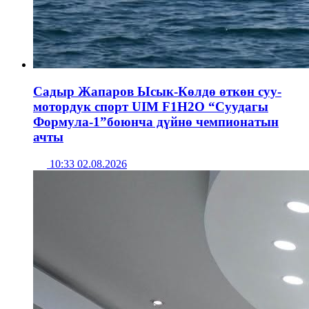
Садыр Жапаров Ысык-Көлдө өткөн суу-
мотордук спорт UIM F1H2O “Суудагы
Формула-1”боюнча дүйнө чемпионатын
ачты
10:33 02.08.2026