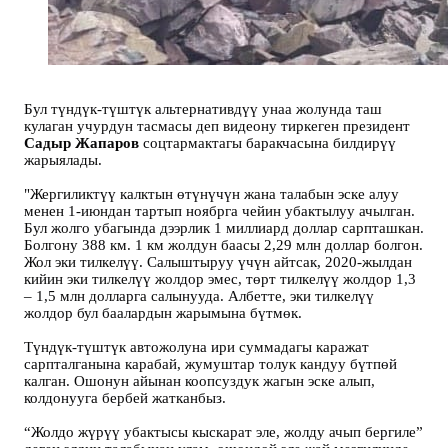
Бул түндүк-түштүк альтернативдүү унаа жолунда таш
кулаган учурдун тасмасы деп видеону тиркеген президент
Садыр Жапаров
соцтармактагы баракчасына билдирүү
жарыялады.
"Жергиликтүү калктын өтүнүчүн жана талабын эске алуу
менен 1-июндан тартып ноябрга чейин убактылуу ачылган.
Бул жолго убагында дээрлик 1 миллиард доллар сарпташкан.
Болгону 388 км. 1 км жолдун баасы 2,29 млн доллар болгон.
Жол эки тилкелүү. Салыштыруу үчүн айтсак, 2020-жылдан
кийин эки тилкелүү жолдор эмес, төрт тилкелүү жолдор 1,3
– 1,5 млн долларга салынууда. Албетте, эки тилкелүү
жолдор бул баалардын жарымына бүтмөк.
Түндүк-түштүк автожолуна ири суммадагы каражат
сарпталганына карабай, жумуштар толук кандуу бүтпөй
калган. Ошонун айынан коопсуздук жагын эске алып,
колдонууга бербей жатканбыз.
“Жолдо жүрүү убактысы кыскарат эле, жолду ачып бергиле”