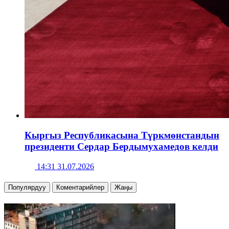
Кыргыз Республикасына Түркмөнстандын
президенти Сердар Бердымухамедов келди
14:31 31.07.2026
Популярдуу
Коментарийлер
Жаңы