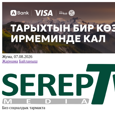
Жума, 07.08.2026
Жарнама
Байланыш
Биз социалдык тармакта