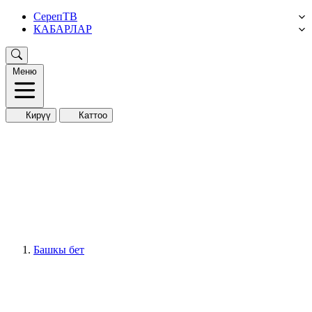
СерепТВ
КАБАРЛАР
Меню
Кирүү
Каттоо
Башкы бет