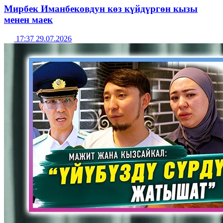
Мирбек Иманбековдун көз күйдүргөн кызы
менен маек
17:37 29.07.2026