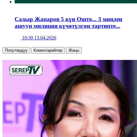
Садыр Жапаров 5 күн Ошто... 3 миңден
ашуун милиция күчөтүлгөн тартипте...
10:30 13.04.2026
Популярдуу
Коментарийлер
Жаңы