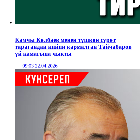
Камчы Көлбаев менен түшкөн сүрөт
тарагандан кийин кармалган Тайчабаров
үй камагына чыкты
09:03 22.04.2026