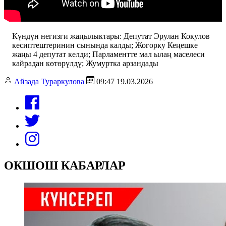
Күндүн негизги жаңылыктары: Депутат Эрулан Кокулов
кесиптештеринин сынында калды; Жогорку Кеңешке
жаңы 4 депутат келди; Парламентте мал ылаң маселеси
кайрадан көтөрүлдү; Жумуртка арзандады
Айзада Тураркулова
09:47 19.03.2026
ОКШОШ КАБАРЛАР