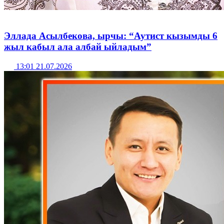
Эллада Асылбекова, ырчы: “Аутист кызымды 6
жыл кабыл ала албай ыйладым”
13:01 21.07.2026