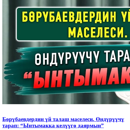
Бөрүбаевдердин үй талаш маселеси. Өндүрүүчү
тарап: “Ынтымакка келүүгө даярмын”