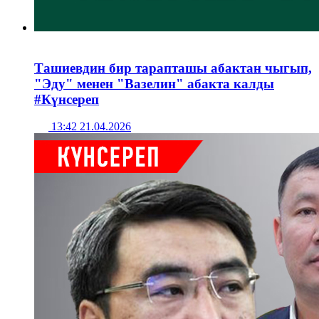
Ташиевдин бир тарапташы абактан чыгып,
"Эду" менен "Вазелин" абакта калды
#Күнсереп
13:42 21.04.2026