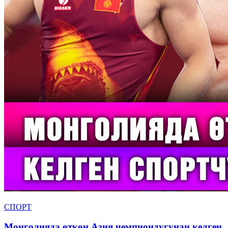
СПОРТ
Монголияда өткөн Азия чемпиондугунан келген