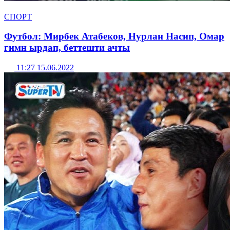
СПОРТ
Футбол: Мирбек Атабеков, Нурлан Насип, Омар
гимн ырдап, беттешти ачты
11:27 15.06.2022