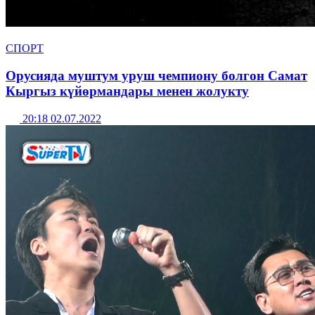
СПОРТ
Орусияда муштум уруш чемпиону болгон Самат
Кыргыз күйөрмандары менен жолукту
20:18 02.07.2022