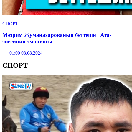
СПОРТ
Мээрим Жуманазарованын беттеши | Ата-
энесинин эмоциясы
01:00 08.08.2024
СПОРТ