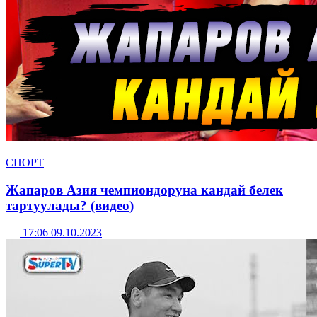
СПОРТ
Жапаров Азия чемпиондоруна кандай белек
тартуулады? (видео)
17:06 09.10.2023