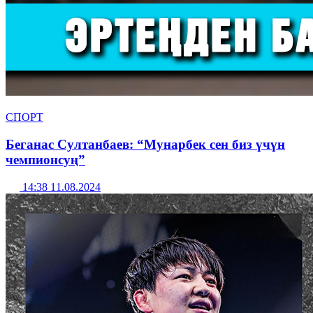
СПОРТ
Беганас Султанбаев: “Мунарбек сен биз үчүн
чемпионсуң”
14:38 11.08.2024