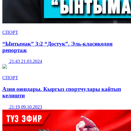
СПОРТ
“Ынтымак” 3:2 “Достук”. Эль-класикодон
репортаж
21:43 21.03.2024
СПОРТ
Азия оюндары. Кыргыз спортчулары кайтып
келишти
21:19 09.10.2023