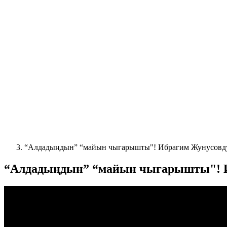
“Алдадыңдын” “майын чыгарышты"! Ибрагим Жунусовду
“Алдадыңдын” “майын чыгарышты"! И