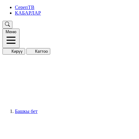
СерепТВ
КАБАРЛАР
Меню
Кирүү
Каттоо
Башкы бет