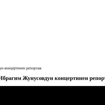
н концертинен репортаж
брагим Жунусовдун концертинен репор