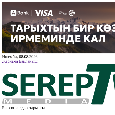
Ишемби, 08.08.2026
Жарнама
Байланыш
Биз социалдык тармакта