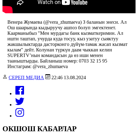
Венера Жумаева (@vera_zhumaeva) З баланын энеси. Ал
Ош шаарында кыдыруучу ашпоз болуп эмгектенет.
Каарманыбыз "Мен мурдагы банк кызматкеримин. Ал
ишти таштап, учурда куда тосуу, кыз узатуу сыяктуу
жакшылыктарда дасторконго дүйүм-тамак жасап кызмат
кылам" дейт. Колунан түркүн даам чыккан келин
SUPERTV’нын командасын да өз иши менен
тааныштырды. Байланыш номер: 0703 32 15 95
Инстаграм: @vera_zhumaeva
СЕРЕП МЕДИА
22:46 13.08.2024
ОКШОШ КАБАРЛАР