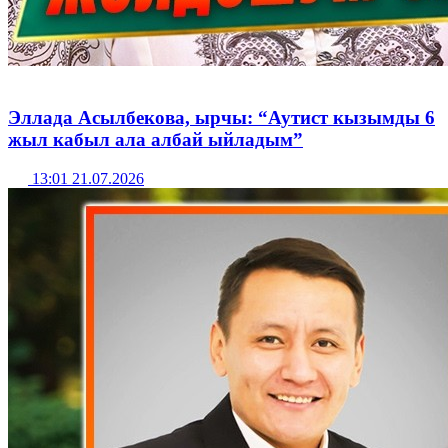
Эллада Асылбекова, ырчы: “Аутист кызымды 6
жыл кабыл ала албай ыйладым”
13:01 21.07.2026