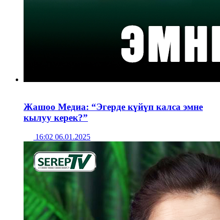
Жашоо Медиа: “Эгерде күйүп калса эмне
кылуу керек?”
16:02 06.01.2025