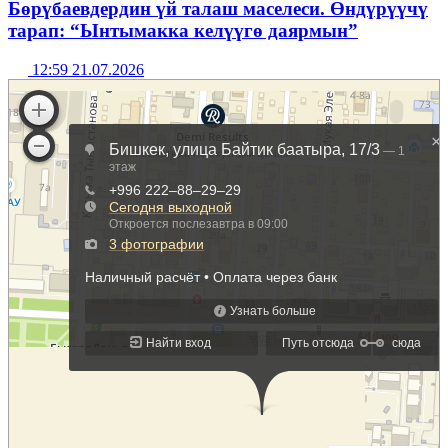
Бөрүбаевдердин үй талаш маселеси. Өндүрүүчү
тарап: “Ынтымакка келүүгө даярмын”
12:59 21.07.2026