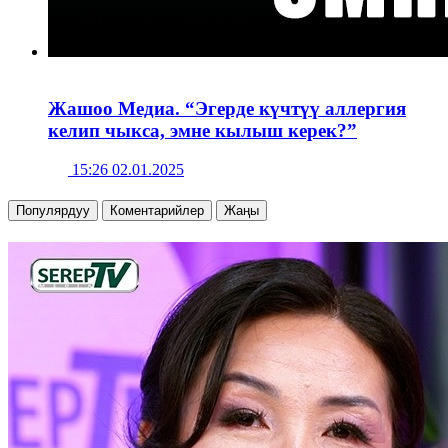
Жашоо Медиа. “Эгерде күчтүү аллергия
келип чыкса, эмне кылыш керек?”
15:26 02.01.2025
Популярдуу
Коментарийлер
Жаңы