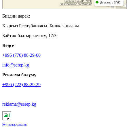
Биздин дарек:
Кыргыз Республикасы, Бишкек шаары.
Байтик баатыр көчөсү, 17/3
Кеӊсе
+996 (770) 88-29-00
info@serep.kg
Реклама бөлүмү
+996 (222) 88-29-29
reklama@serep.kg
Купуялык саясаты