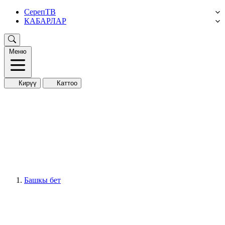
СерепТВ
КАБАРЛАР
Меню
Кирүү
Каттоо
Башкы бет