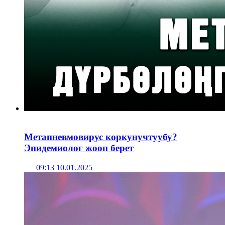
Метапневмовирус коркунучтуубу?
Эпидемиолог жооп берет
09:13 10.01.2025