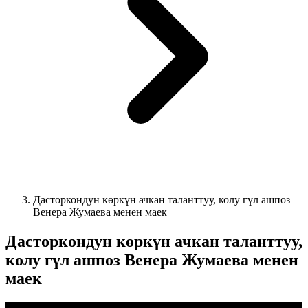
Дасторкондун көркүн ачкан таланттуу, колу гүл ашпоз
Венера Жумаева менен маек
Дасторкондун көркүн ачкан таланттуу,
колу гүл ашпоз Венера Жумаева менен
маек