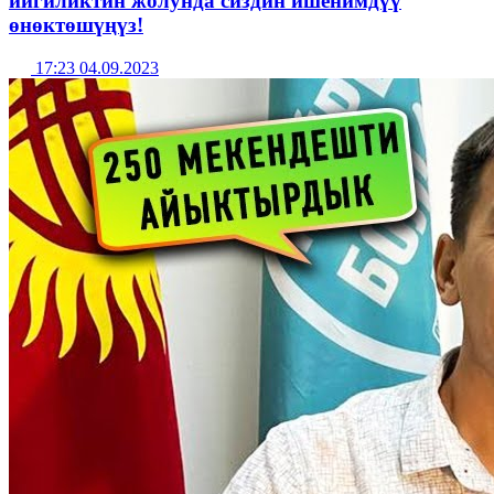
ийгиликтин жолунда сиздин ишенимдүү
өнөктөшүңүз!
17:23 04.09.2023