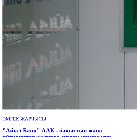
ЭМГЕК ЖАРЧЫСЫ
"Айыл Банк" ААК - бакыттын жана