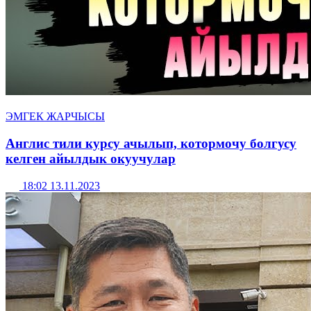
ЭМГЕК ЖАРЧЫСЫ
Англис тили курсу ачылып, котормочу болгусу
келген айылдык окуучулар
18:02 13.11.2023