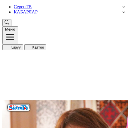
СерепТВ
КАБАРЛАР
Меню
Кирүү
Каттоо