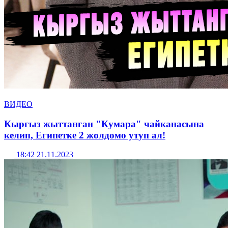
ВИДЕО
Кыргыз жыттанган "Кумара" чайканасына
келип, Египетке 2 жолдомо утуп ал!
18:42 21.11.2023