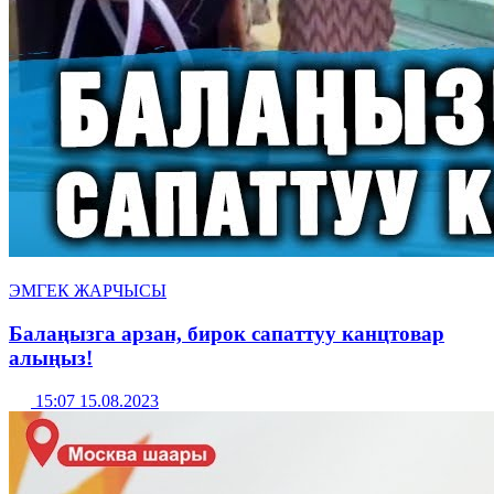
ЭМГЕК ЖАРЧЫСЫ
Балаңызга арзан, бирок сапаттуу канцтовар
алыңыз!
15:07 15.08.2023