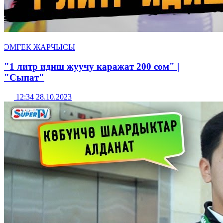
ЭМГЕК ЖАРЧЫСЫ
"1 литр идиш жуучу каражат 200 сом" |
"Сыпат"
12:34 28.10.2023