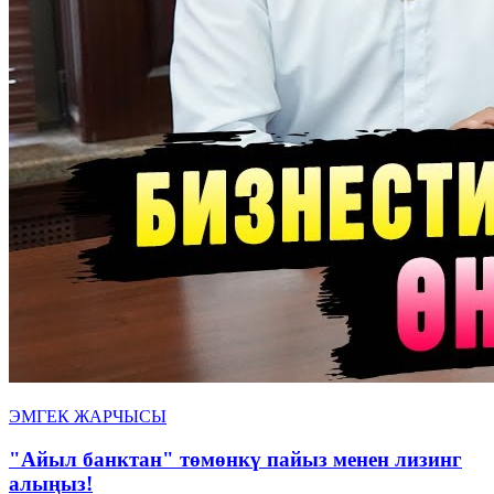
ЭМГЕК ЖАРЧЫСЫ
"Айыл банктан" төмөнкү пайыз менен лизинг
алыңыз!