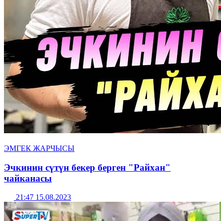
ЭМГЕК ЖАРЧЫСЫ
Эчкинин сүтүн бекер берген "Райхан"
чайканасы
21:47 15.08.2023