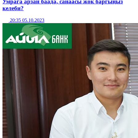
Умрага арзан баада, санаасы жок баргыңыз
келеби?
20:35 05.10.2023