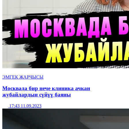
ЭМГЕК ЖАРЧЫСЫ
Москвада бир нече клиника ачкан
жубайлардын сүйүү баяны
17:43 11.09.2023