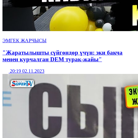
ЭМГЕК ЖАРЧЫСЫ
"Жаратылышты сүйгөндөр үчүн: эки бакча
менен курчалган DEM турак-жайы"
20:19 02.11.2023