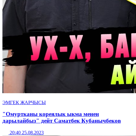
ЭМГЕК ЖАРЧЫСЫ
"Омуртканы кореялык ыкма менен
дарылайбыз" дейт Саматбек Кубанычбеков
20:40 25.08.2023