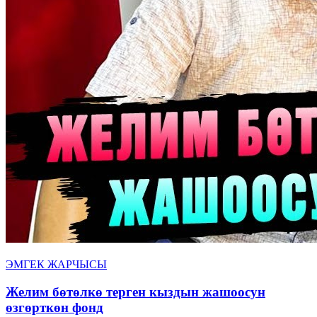
ЭМГЕК ЖАРЧЫСЫ
Желим бөтөлкө терген кыздын жашоосун
өзгөрткөн фонд