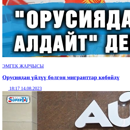
ЭМГЕК ЖАРЧЫСЫ
Орусиядан үйлүү болгон мигранттар көбөйдү
18:17 14.08.2023