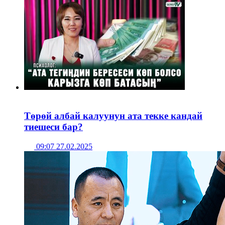
Төрөй албай калуунун ата текке кандай
тиешеси бар?
09:07 27.02.2025