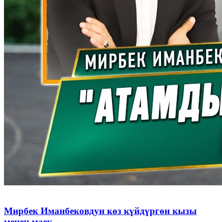
Мирбек Иманбековдун көз күйдүргөн кызы
менен маек