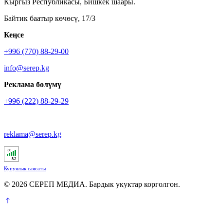
Кыргыз Республикасы, Бишкек шаары.
Байтик баатыр көчөсү, 17/3
Кеӊсе
+996 (770) 88-29-00
info@serep.kg
Реклама бөлүмү
+996 (222) 88-29-29
reklama@serep.kg
Купуялык саясаты
© 2026 СЕРЕП МЕДИА. Бардык укуктар корголгон.