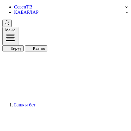
СерепТВ
КАБАРЛАР
Меню
Кирүү
Каттоо
Башкы бет