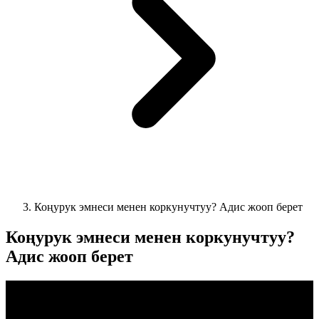
Коңурук эмнеси менен коркунучтуу? Адис жооп берет
Коңурук эмнеси менен коркунучтуу?
Адис жооп берет