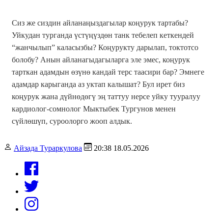
Сиз же сиздин айланаңыздагылар коңурук тартабы?
Уйкудан турганда үстүңүздөн танк тебелеп кеткендей
“жанчылып” каласызбы? Коңурукту дарылап, токтотсо
болобу? Анын айланагыдагыларга эле эмес, коңурук
тарткан адамдын өзүнө кандай терс таасири бар? Эмнеге
адамдар карыганда аз уктап калышат? Бул ирет биз
коңурук жана дүйнөдөгү эң таттуу нерсе уйку тууралуу
кардиолог-сомнолог Мыктыбек Тургунов менен
сүйлөшүп, суроолорго жооп алдык.
Айзада Тураркулова
20:38 18.05.2026