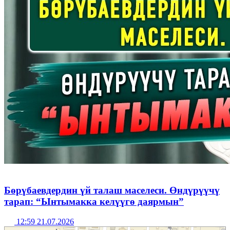
Бөрүбаевдердин үй талаш маселеси. Өндүрүүчү
тарап: “Ынтымакка келүүгө даярмын”
12:59 21.07.2026