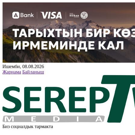
Ишемби, 08.08.2026
Жарнама
Байланыш
Биз социалдык тармакта