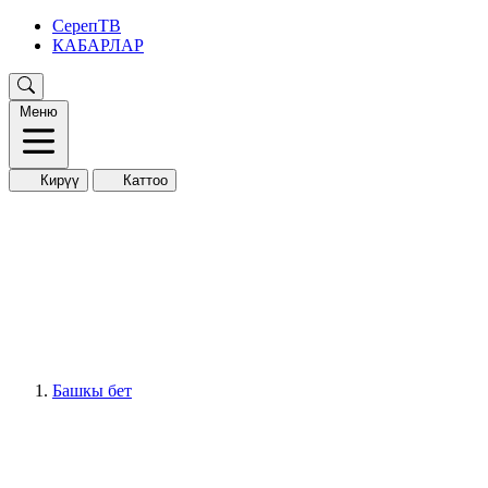
СерепТВ
КАБАРЛАР
Меню
Кирүү
Каттоо
Башкы бет