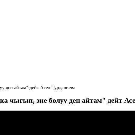
уу деп айтам" дейт Асел Турдалиева
а чыгып, эне болуу деп айтам" дейт Ас