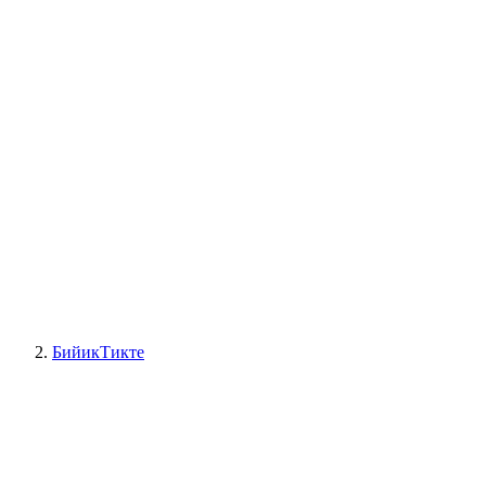
БийикТикте