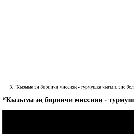
“Кызыма эң биринчи миссияң - турмушка чыгып, эне бол
“Кызыма эң биринчи миссияң - турмушк